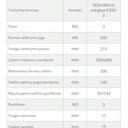
Stūmoklinis
sraigtas/YZ55-
Techniniai terminai
Vienetas
3
NO
3
Stotis
KN
600
Formos uždarymo jėga
mm
210
Smūgio atidarymo presas
mm
300x400
Liejimo matmenų standartai
mm
200
Maksimalus formos aukštis
mm
140
Aukštis pelėsių pagal pasiūlymą
mm
32+142
Reguliuojamo aukščio įpurškimas
NO
3
Purkštukai
mm
Sraigto skersmuo
55
mm
15
Sraigto santykis