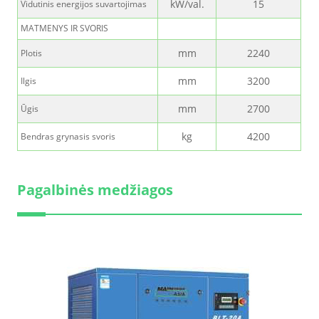
kW/val.
15
Vidutinis energijos suvartojimas
MATMENYS IR SVORIS
mm
2240
Plotis
mm
3200
Ilgis
mm
2700
Ūgis
kg
4200
Bendras grynasis svoris
Pagalbinės medžiagos