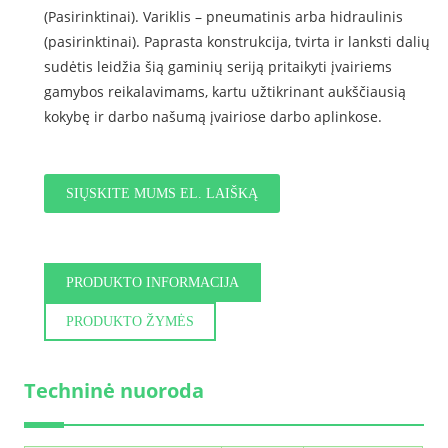
(Pasirinktinai). Variklis – pneumatinis arba hidraulinis
(pasirinktinai). Paprasta konstrukcija, tvirta ir lanksti dalių
sudėtis leidžia šią gaminių seriją pritaikyti įvairiems
gamybos reikalavimams, kartu užtikrinant aukščiausią
kokybę ir darbo našumą įvairiose darbo aplinkose.
SIŲSKITE MUMS EL. LAIŠKĄ
PRODUKTO INFORMACIJA
PRODUKTO ŽYMĖS
Techninė nuoroda