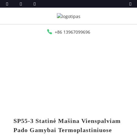
+86 13967099696
PRADŽIA
PRODUKTAI
TR/TPR/TPU/PVC ĮPURŠKIMO MAŠINA
STATINĖ MAŠINA SP55-3
SP55-3 Statinė Mašina Vienspalviam
Pado Gamybai Termoplastiniuose