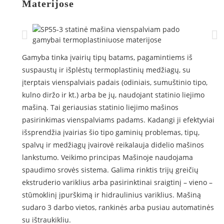
Materijose
Gamyba tinka įvairių tipų batams, pagamintiems iš
suspaustų ir išplėstų termoplastinių medžiagų, su
įterptais vienspalviais padais (odiniais, sumuštinio tipo,
kulno diržo ir kt.) arba be jų, naudojant statinio liejimo
mašiną. Tai geriausias statinio liejimo mašinos
pasirinkimas vienspalviams padams. Kadangi ji efektyviai
išsprendžia įvairias šio tipo gaminių problemas, tipų,
spalvų ir medžiagų įvairovė reikalauja didelio mašinos
lankstumo. Veikimo principas Mašinoje naudojama
spaudimo srovės sistema. Galima rinktis trijų greičių
ekstruderio variklius arba pasirinktinai sraigtinį – vieno –
stūmoklinį įpurškimą ir hidraulinius variklius. Mašiną
sudaro 3 darbo vietos, rankinės arba pusiau automatinės
su ištraukikliu.