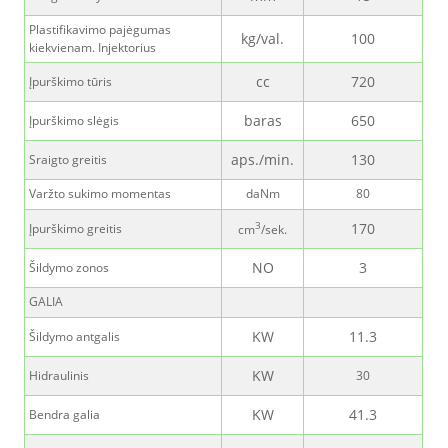
Plastifikavimo pajėgumas
kg/val.
100
kiekvienam. Injektorius
cc
720
Įpurškimo tūris
baras
650
Įpurškimo slėgis
aps./min.
130
Sraigto greitis
Varžto sukimo momentas
daNm
80
3
170
Įpurškimo greitis
cm
/sek.
NO
3
Šildymo zonos
GALIA
KW
11.3
Šildymo antgalis
KW
Hidraulinis
30
KW
41.3
Bendra galia