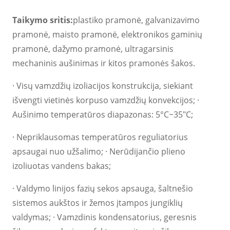
Taikymo sritis:
plastiko pramonė, galvanizavimo
pramonė, maisto pramonė, elektronikos gaminių
pramonė, dažymo pramonė, ultragarsinis
mechaninis aušinimas ir kitos pramonės šakos.
· Visų vamzdžių izoliacijos konstrukcija, siekiant
išvengti vietinės korpuso vamzdžių konvekcijos; ·
Aušinimo temperatūros diapazonas: 5°C~35"C;
· Nepriklausomas temperatūros reguliatorius
apsaugai nuo užšalimo; · Nerūdijančio plieno
izoliuotas vandens bakas;
· Valdymo linijos fazių sekos apsauga, šaltnešio
sistemos aukštos ir žemos įtampos jungiklių
valdymas; · Vamzdinis kondensatorius, geresnis