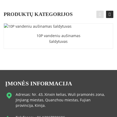
PRODUKTŲ KATEGORIJOS
10P vandeniu aušinamas
šaldytuvas
ĮMONĖS INFORMACIJA
Adresas: Nr. 43, Xinxin kelias, Wuli pramonės zona,
Jinjiang miestas, Quanzhou miestas, Fujian
provincija, Kinija.