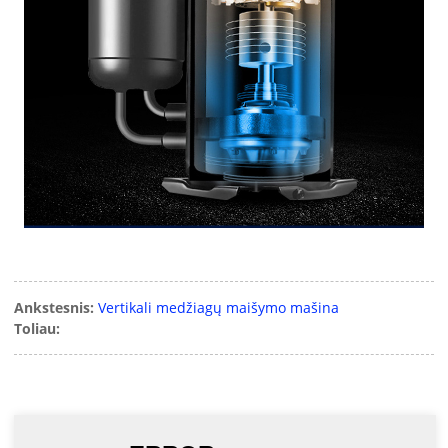
Ankstesnis:
Vertikali medžiagų maišymo mašina
Toliau: