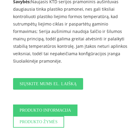
Savybės:
Naujasis KTD serijos pramoninis aušintuvas
daugiausia tinka plastiko pramonei, nes gali tiksliai
kontroliuoti plastiko liejimo formos temperatūrą, kad
sutrumpėtų liejimo ciklas ir paspartėtų gaminio
formavimas; Serija aušinimui naudoja šalčio ir šilumos
mainų principą, todėl galima greitai atvėsinti ir palaikyti
stabilią temperatūros kontrolę. Jam įtakos neturi aplinkos
veiksniai, todėl tai nepakeičiama konfigūracijos įranga
šiuolaikinėje pramonėje.
SIŲSKITE MUMS EL. LAIŠKĄ
PRODUKTO INFORMACIJA
PRODUKTO ŽYMĖS