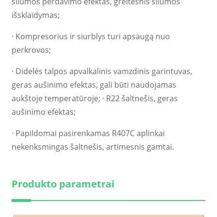
šilumos perdavimo efektas, greitesnis šilumos
išsklaidymas;
· Kompresorius ir siurblys turi apsaugą nuo
perkrovos;
· Didelės talpos apvalkalinis vamzdinis garintuvas,
geras aušinimo efektas, gali būti naudojamas
aukštoje temperatūroje; · R22 šaltnešis, geras
aušinimo efektas;
· Papildomai pasirenkamas R407C aplinkai
nekenksmingas šaltnešis, artimesnis gamtai.
Produkto parametrai